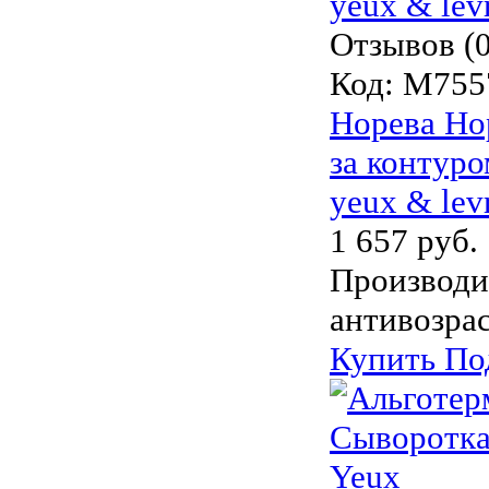
Отзывов (0
Код:
M755
Норева Но
за контуром
yeux & lev
1 657 руб.
Производи
антивозра
Купить
По