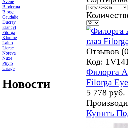
Avene
Bioderma
Biorga
Количеств
Caudalie
Ducray
Elancyl
Filorga
Klorane
Laino
Lierac
Отзывов (0
Noreva
Nuxe
Код:
1V14
Phyto
Uriage
Филорга А
Новости
Filorga Ey
5 778 руб.
Производи
Купить
По