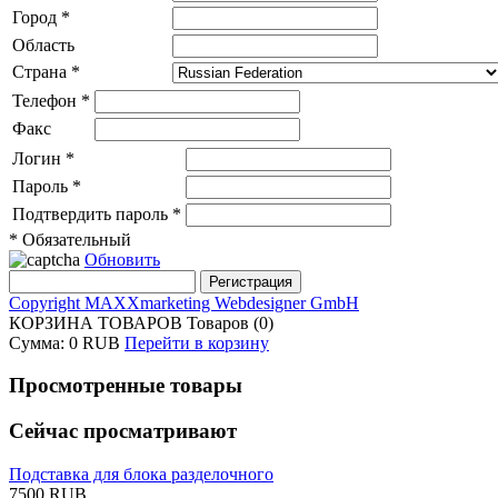
Город
*
Область
Страна
*
Телефон
*
Факс
Логин
*
Пароль
*
Подтвердить пароль
*
* Обязательный
Обновить
Copyright MAXXmarketing Webdesigner GmbH
КОРЗИНА ТОВАРОВ
Товаров (0)
Сумма:
0 RUB
Перейти в корзину
Просмотренные товары
Сейчас просматривают
Подставка для блока разделочного
7500 RUB