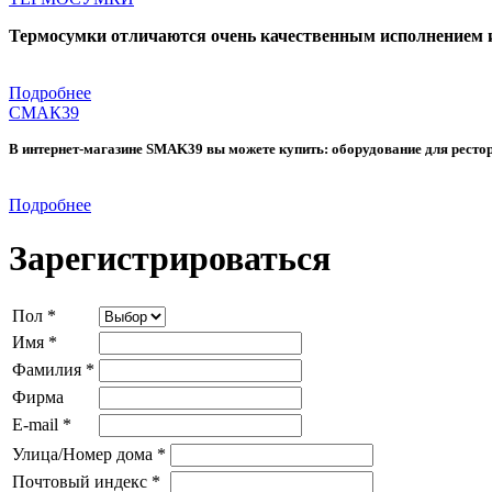
Термосумки отличаются очень качественным исполнением 
Подробнее
СМАК39
В интернет-магазине SMAK39 вы можете купить: оборудование для рестора
Подробнее
Зарегистрироваться
Пол
*
Имя
*
Фамилия
*
Фирма
E-mail
*
Улица/Номер дома
*
Почтовый индекс
*