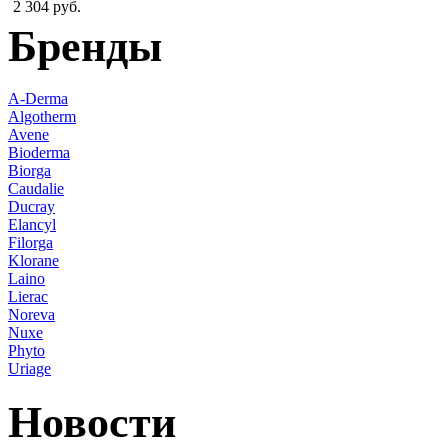
2 304 руб.
Бренды
A-Derma
Algotherm
Avene
Bioderma
Biorga
Caudalie
Ducray
Elancyl
Filorga
Klorane
Laino
Lierac
Noreva
Nuxe
Phyto
Uriage
Новости